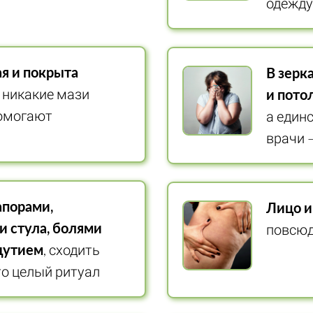
одежду
я и покрыта
В зерк
, никакие мази
и пото
помогают
а един
врачи 
апорами,
Лицо и
 стула, болями
повсю
здутием
, сходить
то целый ритуал