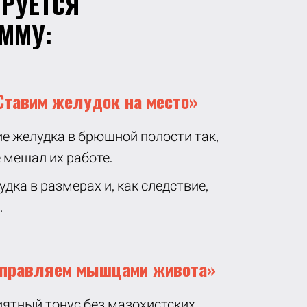
ИРУЕТСЯ
ММУ:
«Ставим желудок на место»
е желудка в брюшной полости так,
е мешал их работе.
ка в размерах и, как следствие,
.
Управляем мышцами живота»
ятный тонус без мазохистских