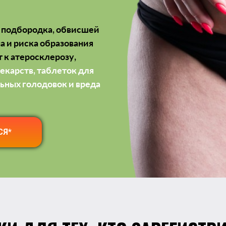
го подбородка, обвисшей
а и риска образования
т
к атеросклерозу,
лекарств, таблеток для
льных голодовок и вреда
СЯ*