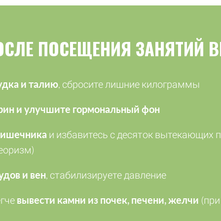
ОСЛЕ ПОСЕЩЕНИЯ ЗАНЯТИЙ В
дка и талию
, сбросите лишние килограммы
рин и улучшите гормональный фон
кишечника
и избавитесь с десяток вытекающих 
еоризм)
удов и вен
, стабилизируете давление
егче
вывести камни из почек, печени, желчи
(при