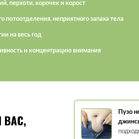
й, перхоти, корочек и корост
о потоотделения, неприятного запаха тела
ии на весь год
ивность и концентрацию внимания
Пузо н
 ВАС,
джинс
подход