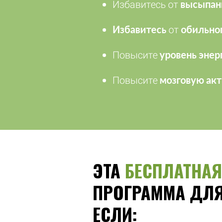
Избавитесь
от
высыпани
Избавитесь
от
обильног
Повысите
уровень энерг
Повысите
мозговую акт
ЭТА
БЕСПЛАТНАЯ
ПРОГРАММА ДЛЯ
ЕСЛИ: