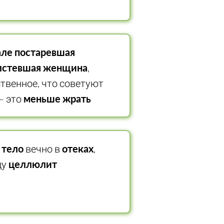
але постаревшая
лстевшая женщина
,
ственное, что советуют
— это
меньше жрать
 тело
вечно в
отеках
,
ду
целлюлит