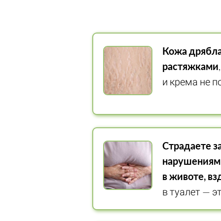
Кожа дрябла
растяжками
и крема не 
Страдаете з
нарушениями
в животе, в
в туалет — э