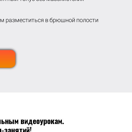
ам разместиться в брюшной полости
льным видеоурокам.
-занятий!